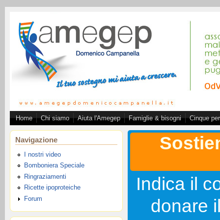
Salta al contenuto principale
Home
Chi siamo
Aiuta l'Amegep
Famiglie & bisogni
Cinque per
Associazione A.ME.GE.
Sostie
Navigazione
I nostri video
Bomboniera Speciale
Ringraziamenti
Indica il c
Ricette ipoproteiche
Forum
donare i