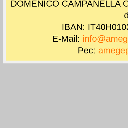
DOMENICO CAMPANELLA ODV 
d
IBAN: IT40H01
E-Mail:
info@amege
Pec:
amegep