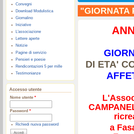
Convegni
"GIORNATA 
Download Modulistica
Giornalino
Iniziative
ANN
L'associazione
Lettere aperte
Notizie
GIORN
Pagine di servizio
Pensieri e poesie
DI ETA' C
Rendicontazioni 5 per mille
AFFE
Testimonianze
Accesso utente
L'Asso
Nome utente
*
CAMPANELL
Password
*
ricr
Richiedi nuova password
a Fas