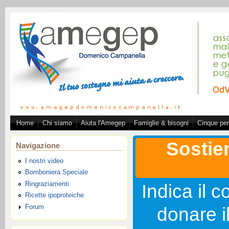
Salta al contenuto principale
Home
Chi siamo
Aiuta l'Amegep
Famiglie & bisogni
Cinque per
Associazione A.ME.GE.
Sostie
Navigazione
I nostri video
Bomboniera Speciale
Ringraziamenti
Indica il c
Ricette ipoproteiche
Forum
donare i