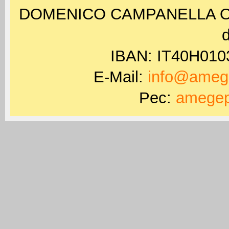
DOMENICO CAMPANELLA ODV 
d
IBAN: IT40H01
E-Mail:
info@amege
Pec:
amegep