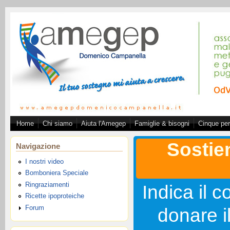
Salta al contenuto principale
Home
Chi siamo
Aiuta l'Amegep
Famiglie & bisogni
Cinque per
Associazione A.ME.GE.
Sostie
Navigazione
I nostri video
Bomboniera Speciale
Ringraziamenti
Indica il c
Ricette ipoproteiche
Forum
donare i