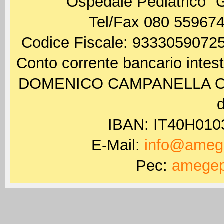
Ospedale Pediatrico "
Tel/Fax 080 559674
Codice Fiscale: 93330590725
Conto corrente bancario int
DOMENICO CAMPANELLA ODV 
d
IBAN: IT40H01
E-Mail:
info@amege
Pec:
amegep