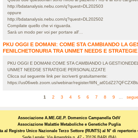
http://bdatanalysis.nebu.com/q?quest=DL202503
oppure
http://bdatanalysis.nebu.com/q?quest=DL202502
Compilate quello che vi riguarda.
Sarà un modo per voi per portare all'...
PKU OGGI E DOMANI: COME STA CAMBIANDO LA GE
FENILCHETONURIA TRA UNMET NEEDS E STRATEGIE
PKU OGGI E DOMANI:COME STA CAMBIANDO LA GESTIONEDE
UNMET NEEDSE STRATEGIE PERSONALIZZATE
Clicca sul seguente link per iscriverti gratuitamente:
https://us06web.zoom.us/webinar/register/WN_at01dZ27QFCZX
Pagine
1
2
3
4
5
6
7
8
9
…
segue
Associazione A.ME.GE.P. Domenico Campanella OdV
Associazione Malattie Metaboliche e Genetiche Puglia
tta al Registro Unico Nazionale Terzo Settore (RUNTS) al N° di repertorio
Sede Legale: Via Amendola n. 47 - 70126 BARI (BA)