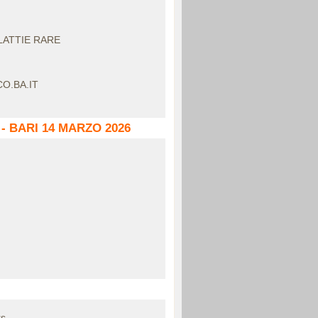
LATTIE RARE
O.BA.IT
- BARI 14 MARZO 2026
s...