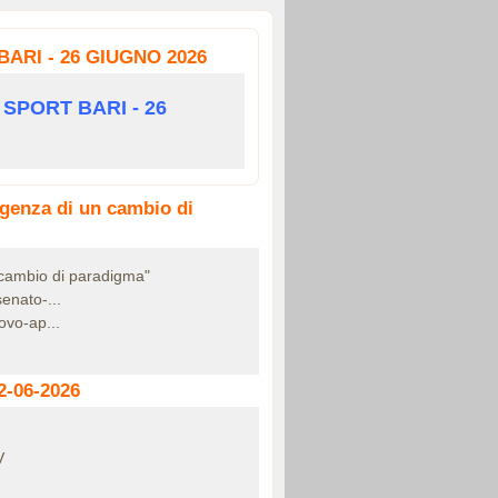
RI - 26 GIUGNO 2026
SPORT BARI - 26
rgenza di un cambio di
n cambio di paradigma"
enato-...
ovo-ap...
-06-2026
V