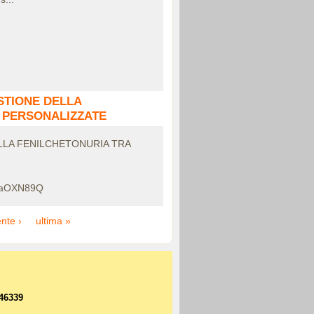
STIONE DELLA
 PERSONALIZZATE
LLA FENILCHETONURIA TRA
BtaOXN89Q
nte ›
ultima »
 46339