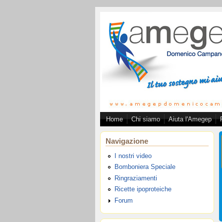
Salta al contenuto principale
Home
Chi siamo
Aiuta l'Amegep
Associazion
Navigazione
I nostri video
Bomboniera Speciale
Ringraziamenti
Ricette ipoproteiche
Forum