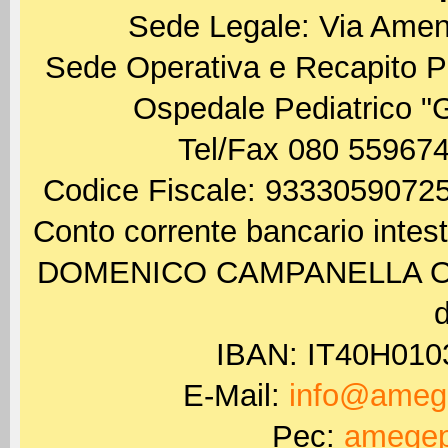
Sede Legale: Via Amen
Sede Operativa e Recapito P
Ospedale Pediatrico "
Tel/Fax 080 559674
Codice Fiscale: 93330590725
Conto corrente bancario int
DOMENICO CAMPANELLA ODV 
d
IBAN: IT40H01
E-Mail:
info@amege
Pec:
amegep