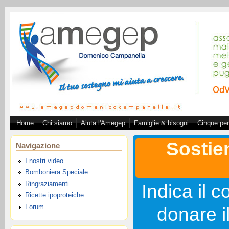
Salta al contenuto principale
Home
Chi siamo
Aiuta l'Amegep
Famiglie & bisogni
Cinque per
Associazione A.ME.GE.
Sostie
Navigazione
I nostri video
Bomboniera Speciale
Ringraziamenti
Indica il c
Ricette ipoproteiche
Forum
donare i