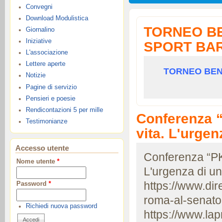
Convegni
Download Modulistica
TORNEO BE
Giornalino
Iniziative
SPORT BARI
L'associazione
Lettere aperte
TORNEO BENE
Notizie
Pagine di servizio
Pensieri e poesie
Rendicontazioni 5 per mille
Conferenza “
Testimonianze
vita. L'urge
Accesso utente
Conferenza “PKU
Nome utente
*
L'urgenza di u
https://www.dir
Password
*
roma-al-senato-
Richiedi nuova password
https://www.lap