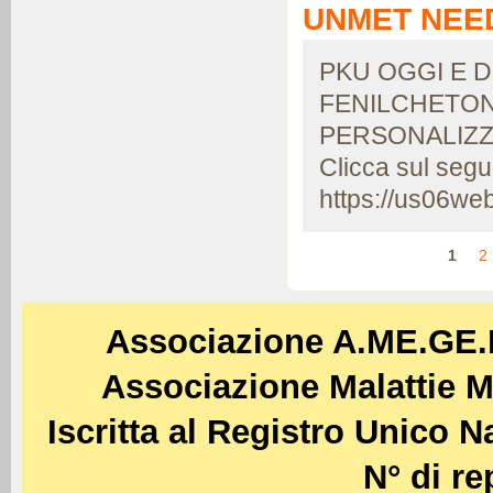
UNMET NEE
PKU OGGI E 
FENILCHETON
PERSONALIZZ
Clicca sul segue
https://us06w
Pagine
1
2
Associazione A.ME.GE
Associazione Malattie M
Iscritta al Registro Unico 
N° di re