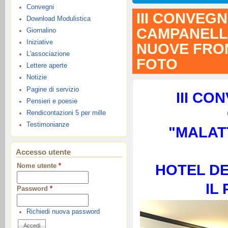
Convegni
III CONVEG
Download Modulistica
CAMPANELLA 
Giornalino
Iniziative
NUOVE FRON
L'associazione
FOTO
Lettere aperte
Notizie
Pagine di servizio
III CO
Pensieri e poesie
Rendicontazioni 5 per mille
Testimonianze
"MALAT
Accesso utente
HOTEL DE
Nome utente
*
IL
Password
*
Richiedi nuova password