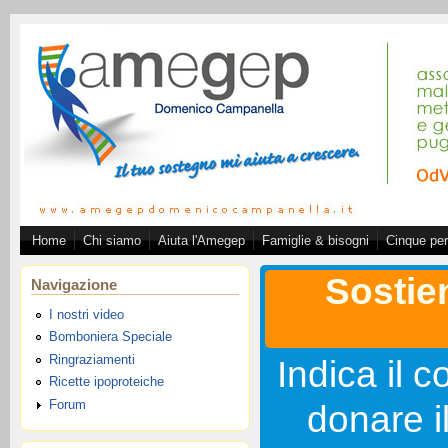
Salta al contenuto principale
Home
Chi siamo
Aiuta l'Amegep
Famiglie & bisogni
Cinque per
Associazione A.ME.GE.
Sostie
Navigazione
I nostri video
Bomboniera Speciale
Ringraziamenti
Indica il c
Ricette ipoproteiche
Forum
donare i