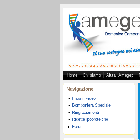
Salta al contenuto principale
Home
Chi siamo
Aiuta l'Amegep
Associazion
Navigazione
I nostri video
Bomboniera Speciale
Ringraziamenti
Ricette ipoproteiche
Forum