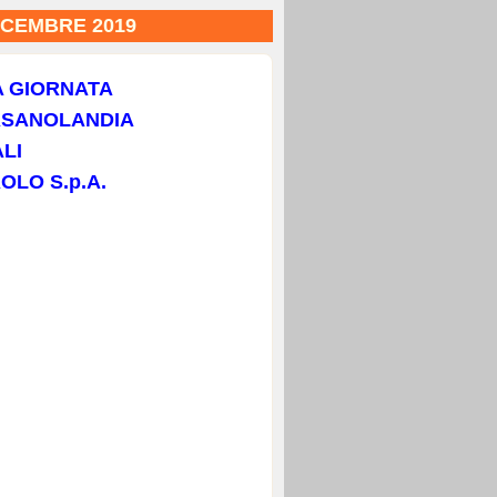
ICEMBRE 2019
A GIORNATA
ASANOLANDIA
LI
OLO S.p.A.