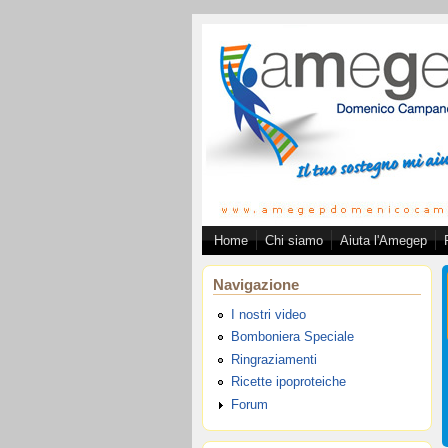
Salta al contenuto principale
Home
Chi siamo
Aiuta l'Amegep
Associazion
Navigazione
I nostri video
Bomboniera Speciale
Ringraziamenti
Ricette ipoproteiche
Forum