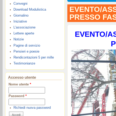
Convegni
EVENTO/ASS
Download Modulistica
PRESSO FA
Giornalino
Iniziative
L'associazione
EVENTO/AS
Lettere aperte
Notizie
P
Pagine di servizio
Pensieri e poesie
Rendicontazioni 5 per mille
Testimonianze
Accesso utente
Nome utente
*
Password
*
Richiedi nuova password