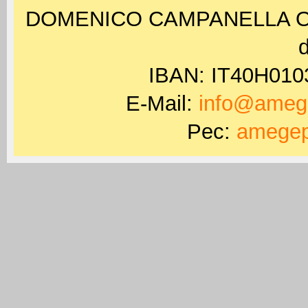
DOMENICO CAMPANELLA ODV 
d
IBAN: IT40H01
E-Mail:
info@amege
Pec:
amegep