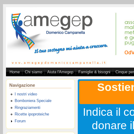
Salta al contenuto principale
Home
Chi siamo
Aiuta l'Amegep
Famiglie & bisogni
Cinque per
Associazione A.ME.GE.
Sostie
Navigazione
I nostri video
Bomboniera Speciale
Ringraziamenti
Indica il c
Ricette ipoproteiche
Forum
donare i