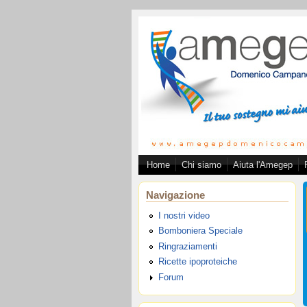
Salta al contenuto principale
Home
Chi siamo
Aiuta l'Amegep
Associazion
Navigazione
I nostri video
Bomboniera Speciale
Ringraziamenti
Ricette ipoproteiche
Forum