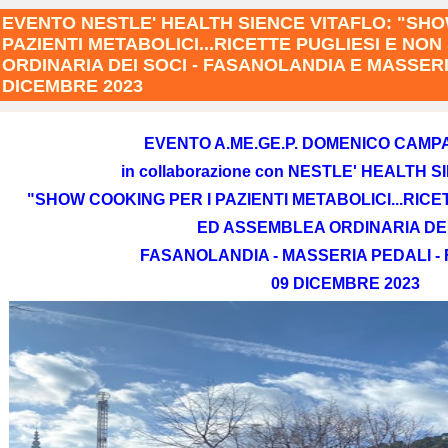
EVENTO NESTLE' HEALTH SIENCE VITAFLO: "SHO
PAZIENTI METABOLICI...RICETTE PUGLIESI E NO
ORDINARIA DEI SOCI - FASANOLANDIA E MASSERI
DICEMBRE 2023
EVENTO A.ME.GE.P. DOMENICO CAMP
in collaborazione con NESTLE' HEALTH 
"SHOW COOKING PER I PAZIENTI METABOLICI...RICE
ED ASSEMBLEA ORDINARIA DEI
FASANOLANDIA - MASSERIA PEDALI - 
09 DICEMBRE 2023